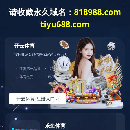
主页
>
新闻动态
新闻动态
磁铁在日常生活中的应用有哪些？
2020-08-19
磁铁在日常生活中的应用有哪些？磁铁听起来很熟悉，大家都知道磁铁可以吸
铁，很多人都用过它，可又当问到磁铁在日常生活中的具体应用时，又很难概括
出来。我们今天就具体的···
关于磁铁耐高温的一点知识
2020-08-20
关于磁铁耐高温的知识有很多公司买磁铁的人都对磁铁的使用温度概念比较模
糊，当然要讲清楚这个问题也不是三言两语能说明白的，涉及到量子力学，热力
学，固体力学等多个方面···
如何判断烧结MK体育（国际）官方网站品质优劣？
2020-08-20
如何判断烧结MK体育（国际）官方网站品质优劣？烧结钕铁硼永磁体，作为促
进当代技术与社会进步的物质之一，广泛的应用于以下领域：计算机硬盘、核磁