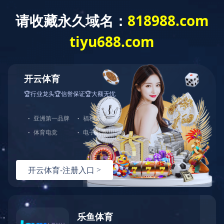
主页
>
产品中心
>
铁氧体系列
铁氧体系列
铁氧体磁铁
铁氧体磁铁