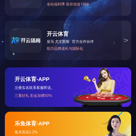
铁氧体磁铁
铁氧体磁铁
铁氧体磁铁
铁氧体磁铁
首页
前一页
1
后一页
尾页
Copyright © 2018-2020 GUOJICMS All Rights Reserved. 备案号：