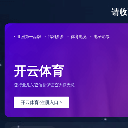
欢迎来到MK体育（国际）官方网站
主页
>
产品中心
>
铁氧体系列
产品中心
钕铁硼系列
钐钴系列
铁氧体系列
橡胶磁系列
磁性联轴器