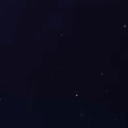
铁氧体磁铁
磁性组件