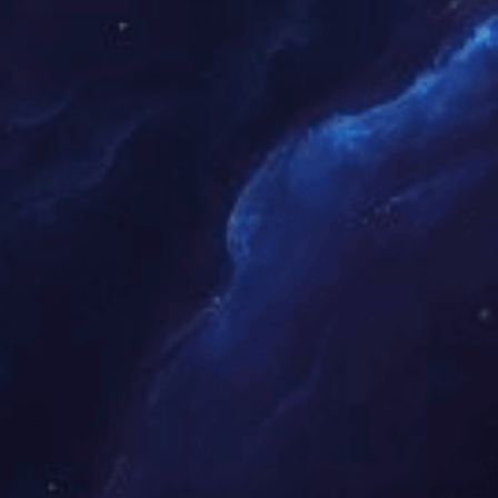
氧体磁铁
品
育（国际）官方网站
磁性联轴器