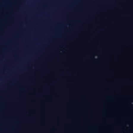
电永磁
铁氧体磁铁