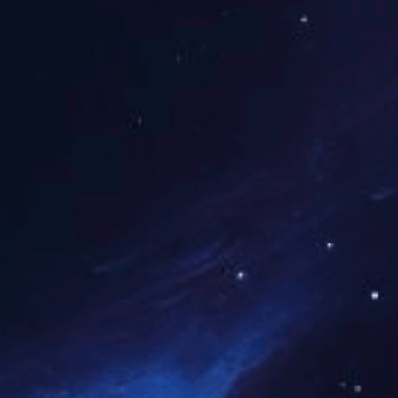
上一篇：
铁
相关产
MK体