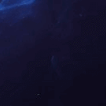
下一篇：
铁氧体磁铁
磁性联轴器
磁性组件