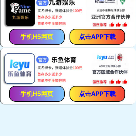
MK体育（国际）官方网站
磁性联轴器
+
+
磁性联轴器
磁性组件
+
+